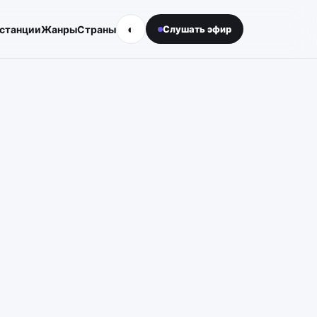
◐
 станции
Жанры
Страны
Слушать эфир