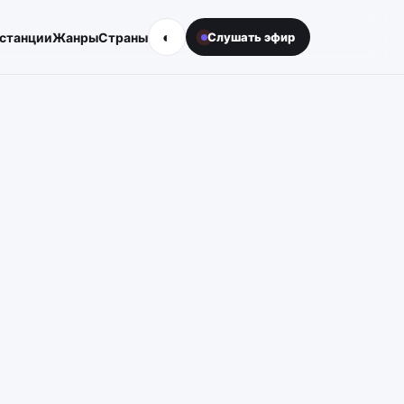
◐
 станции
Жанры
Страны
Слушать эфир