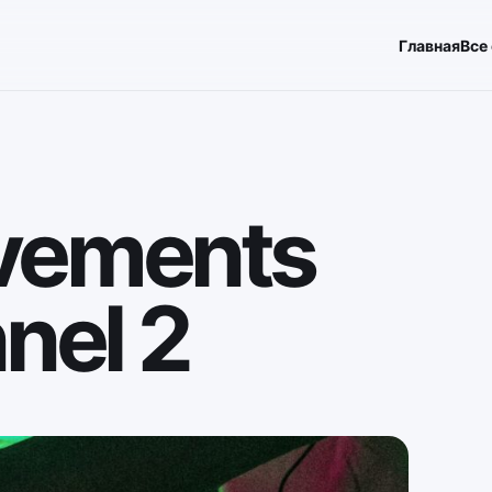
Главная
Все
vements
nel 2